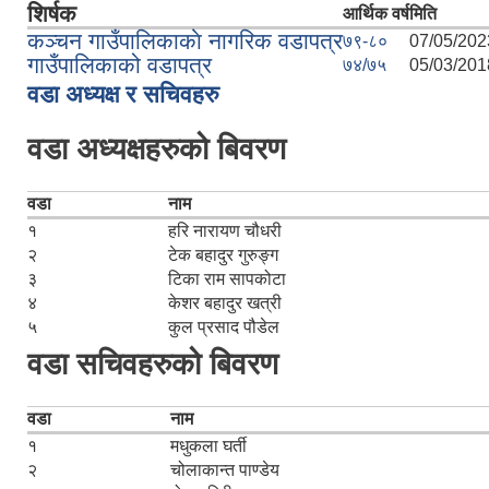
शिर्षक
आर्थिक वर्ष
मिति
कञ्‍चन गाउँपालिकाकाे नागरिक वडापत्र
७९-८०
07/05/202
गाउँपालिकाको वडापत्र
७४/७५
05/03/201
वडा अध्यक्ष र सचिवहरु
वडा अध्यक्षहरुको बिवरण
वडा
नाम
१
हरि नारायण चौधरी
२
टेक बहादुर गुरुङ्ग
३
टिका राम सापकोटा
४
केशर बहादुर खत्री
५
कुल प्रसाद पौडेल
वडा सचिवहरुको बिवरण
वडा
नाम
१
मधुकला घर्ती
२
चोलाकान्त पाण्डेय