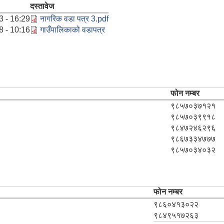
दस्तावेज
3 - 16:29
नागरिक वडा पत्र 3.pdf
8 - 10:16
गाउँपालिकाको वडापत्र
फोन नम्बर
९८५७०३७१२१
९८५७०३९९१८
९८४७२४६२९६
९८६७३३४७७७
९८५७०३४०३२
फोन नम्बर
९८६०४१३०२२
९८४९५१७२६३