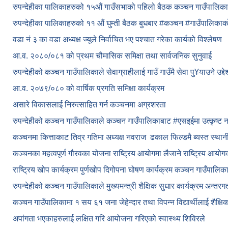
रुपन्देहीका पालिकाहरुको १५औं गाउँसभाको पहिलो बैठक कञ्चन गाउँपालि
रुपन्देहीका पालिकाहरुको ११ औं घुम्ती बैठक बुधबार #कञ्चन #गाउँपालिक
वडा नं ३ का वडा अध्यक्ष ज्यूले निर्वाचित भए पश्चात गरेका कार्यको विश्लेषण
आ.व. २०८०/०८१ को प्रथम चौमासिक समिक्षा तथा सार्वजनिक सुनुवाई
रुपन्देहीको कञ्चन गाउँपालिकाले सेवाग्राहीलाई गाउँ गाउँमै सेवा पु¥याउने उद्
आ.व. २०७९/०८० को वार्षिक प्रगति समिक्षा कार्यक्रम
असारे विकासलाई निरुत्साहित गर्न कञ्चनमा अग्रशरता
रुपन्देहीको कञ्चन गाउँपालिकाले कञ्चन गाउँपालिकाबाट
#एसइईमा उत्कृष्ट 
कञ्चनमा कित्ताकाट तिव्र गतिमा अध्यक्ष नवराज ढकाल फिल्डमै ब्यस्त स्थान
कञ्चनका महत्वपूर्ण गौरवका योजना राष्ट्रिय आयोगमा लैजाने राष्ट्रिय आय
राष्ट्रिय खोप कार्यक्रम पुर्णखोप दिगोपना घोषण कार्यक्रम कञ्‍चन गाउँपालि
रुपन्देहीको कञ्चन गाउँपालिकाले मुख्यमन्त्री शैक्षिक सुधार कार्यक्रम अन्तर
कञ्चन गाउँपालिकामा १ सय ६१ जना जेहेन्दार तथा विपन्न विद्यार्थीलाई शैक्षि
अपांगता भएकाहरुलाई लक्षित गरि आयोजना गरिएको स्वास्थ्य शिविरले