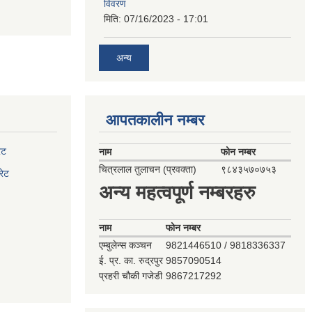
विवरण
मिति:
07/16/2023 - 17:01
अन्य
आपतकालीन नम्बर
ेट
नाम
फोन नम्बर
चित्रलाल तुलाचन (प्रवक्ता)
९८४३५७०७५३
रेट
अन्य महत्वपूर्ण नम्बरहरु
नाम
फोन नम्बर
एम्बुलेन्स कञ्‍चन
9821446510 / 9818336337
ई. प्र. का. रुद्रपुर
9857090514
प्रहरी चौकी गजेडी
9867217292