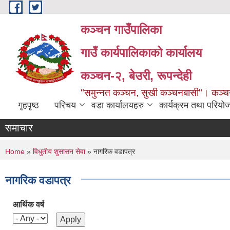
Skip to main content
कञ्चन गाउँपालिका
गाउँ कार्यपालिकाको कार्यालय
कञ्‍चन-२, बेउरी, रूपन्देही
"समुन्‍नत कञ्‍चन, सुखी कञ्‍चनबासी"। कञ्
गृहपृष्ठ
परिचय
वडा कार्यालयहरु
कार्यक्रम तथा परियो
समाचार
You are here
Home
»
विधुतीय शुसासन सेवा
» नागरिक वडापत्र
नागरिक वडापत्र
आर्थिक वर्ष