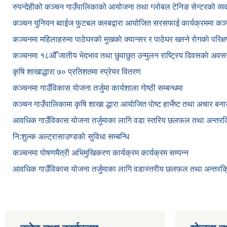
रुपन्देहीको कञ्चन गाउँपालिकाको आयोजना तथा ग्लोबल टेनिङ सेन्टरको व्
कञ्चन युनियन ब्वाईज फुटबल क्लबद्वारा आयोजित सरसफाई कार्यक्रममा कञ
कञ्‍चनमा महिलाहरुमा पाठेघरको मुखकाे क्यान्सर र पाठेघर खस्‍ने राेगकाे परिक्
कञ्‍चनमा १८औँ जातीय भेदभाव तथा छुवाछुत उन्मुलन राष्ट्रिय दिवसकाे अवस
कृषि शाखाद्धारा ७० प्रतिशतमा स्प्रेयर वितरण
कञ्‍चनमा गाउँविकास याेजना तर्जुमा कार्यशाला गाेष्ठी सम्बन्धमा
कञ्‍चन गाउँपालिकामा कृषि शाखा द्धारा आयाेजित पाेष्ट हार्भेष्ट तथा अचार बन
आवधिक गाउँविकास योजना तर्जुमाका लागि वडा स्तरिय छलफल तथा अन्तरक्र
नि:शुल्क अल्ट्रासाउण्डकाे सुविधा सम्बन्धि
कञ्चनमा पोषणमैत्री अभिमुखिकरण कार्यक्रम कार्यक्रम सम्पन्न
आवधिक गाउँविकास योजना तर्जुमाका लागि वडास्तरीय छलफल तथा अन्तरक्र