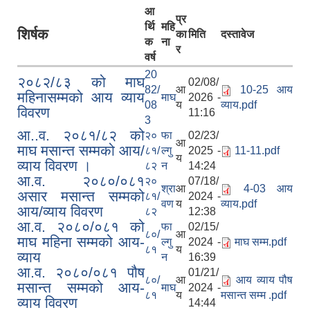
आ
प्र
र्थि
महि
शिर्षक
का
मिति
दस्तावेज
क
ना
र
वर्ष
20
२०८२/८३ को माघ
02/08/
82/
आ
10-25 आय
महिनासम्मको आय व्याय
माघ
2026 -
08
य
व्याय.pdf
विवरण
11:16
3
आ..व. २०८१/८२ को
२०
फा
02/23/
आ
माघ मसान्त सम्मको आय/
८१/
ल्गु
2025 -
11-11.pdf
य
व्याय विवरण ।
८२
न
14:24
आ.व. २०८०/०८१
२०
07/18/
श्रा
आ
4-03 आय
असार मसान्त सम्मको
८१/
2024 -
वण
य
व्याय.pdf
आय/व्याय विवरण
८२
12:38
आ.व. २०८०/०८१ को
फा
02/15/
८०/
आ
माघ महिना सम्मको आय-
ल्गु
2024 -
माघ सम्म.pdf
८१
य
व्याय
न
16:39
आ.व. २०८०/०८१ पौष
01/21/
८०/
आ
आय व्याय पौष
मसान्त सम्मको आय-
माघ
2024 -
८१
य
मसान्त सम्म .pdf
व्याय विवरण
14:44