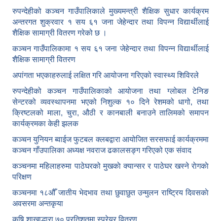
रुपन्देहीको कञ्चन गाउँपालिकाले मुख्यमन्त्री शैक्षिक सुधार कार्यक्रम
अन्तरगत शुक्रवार १ सय ६१ जना जेहेन्दार तथा विपन्न विद्यार्थीलाई
शैक्षिक सामाग्री वितरण गरेको छ ।
कञ्चन गाउँपालिकामा १ सय ६१ जना जेहेन्दार तथा विपन्न विद्यार्थीलाई
शैक्षिक सामाग्री वितरण
अपांगता भएकाहरुलाई लक्षित गरि आयोजना गरिएको स्वास्थ्य शिविरले
रुपन्देहीको कञ्चन गाउँपालिकाको आयोजना तथा ग्लोबल टेनिङ
सेन्टरको व्यवस्थापनमा भएको निशुल्क १० दिने रेशमको धागो, तथा
क्रिष्टलको माला, चुरा, औठी र कानबाली बनाउने तालिमको समापन
कार्यक्रमका केही झलक
कञ्चन युनियन ब्वाईज फुटबल क्लबद्वारा आयोजित सरसफाई कार्यक्रममा
कञ्चन गाँउपालिका अध्यक्ष नवराज ढकालसङ्ग गरिएको एक संवाद
कञ्‍चनमा महिलाहरुमा पाठेघरको मुखकाे क्यान्सर र पाठेघर खस्‍ने राेगकाे
परिक्षण
कञ्‍चनमा १८औँ जातीय भेदभाव तथा छुवाछुत उन्मुलन राष्ट्रिय दिवसकाे
अवसरमा अन्तकृया
कृषि शाखाद्धारा ७० प्रतिशतमा स्प्रेयर वितरण