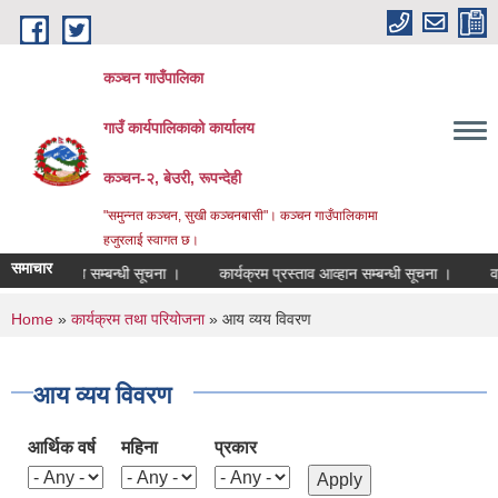
Skip to main content
कञ्चन गाउँपालिका
गाउँ कार्यपालिकाको कार्यालय
कञ्‍चन-२, बेउरी, रूपन्देही
"समुन्‍नत कञ्‍चन, सुखी कञ्‍चनबासी"। कञ्चन गाउँपालिकामा
हजुरलाई स्वागत छ।
समाचार
राजश्व सम्बन्धी सूचना ।
कार्यक्रम प्रस्ताव आव्हान सम्बन्धी सूचना ।
वडा नं २
You are here
Home
»
कार्यक्रम तथा परियोजना
» आय व्यय विवरण
आय व्यय विवरण
आर्थिक वर्ष
महिना
प्रकार