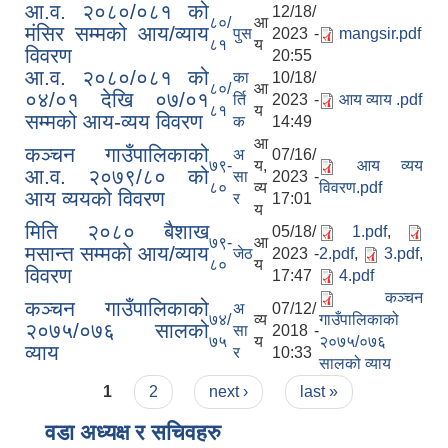
आ.व. २०८०/०८१ को
12/18/
८०/
आ
मंसिर सम्मको आय/व्याय
पुस
2023 -
mangsir.pdf
८१
य
विवरण
20:55
आ.व. २०८०/०८१ को
का
10/18/
८०/
आ
०४/०१ देखि ०७/०१
र्ति
2023 -
आय व्याय .pdf
८१
य
सम्मको आय-व्यय विवरण
क
14:49
आ
कञ्‍चन गाउँपालिकाको
अ
07/16/
७९-
य,
आय व्यय
आ.व. २०७९/८० को
सा
2023 -
८०
व्य
विवरण.pdf
आय व्ययको विवरण
र
17:01
य
मिति २०८० बैशाख
05/18/
1.pdf
,
७९-
आ
मसान्त सम्मकाे आय/व्याय
जेठ
2023 -
2.pdf
,
3.pdf
,
८०
य
विवरण
17:47
4.pdf
कञ्चन
कञ्चन गाउँपालिकाको
अ
07/12/
७४/
व्य
गाउँपालिकाको
२०७५/०७६ सालको
सा
2018 -
७५
य
२०७५/०७६
व्याय
र
10:33
सालको व्याय
Pages
1
2
next ›
last »
वडा अध्यक्ष र सचिवहरु