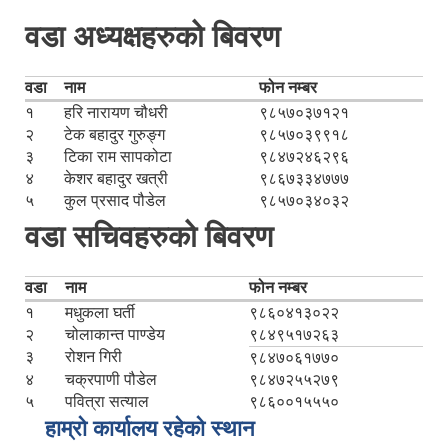
वडा अध्यक्षहरुको बिवरण
वडा
नाम
फोन नम्बर
१
हरि नारायण चौधरी
९८५७०३७१२१
२
टेक बहादुर गुरुङ्ग
९८५७०३९९१८
३
टिका राम सापकोटा
९८४७२४६२९६
४
केशर बहादुर खत्री
९८६७३३४७७७
५
कुल प्रसाद पौडेल
९८५७०३४०३२
वडा सचिवहरुको बिवरण
वडा
नाम
फोन नम्बर
१
मधुकला घर्ती
९८६०४१३०२२
२
चोलाकान्त पाण्डेय
९८४९५१७२६३
३
रोशन गिरी
९८४७०६१७७०
४
चक्रपाणी पौडेल
९८४७२५५२७९
५
पवित्रा सत्याल
९८६००१५५५०
हाम्रो कार्यालय रहेको स्थान