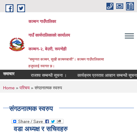
Skip to main content
कञ्चन गाउँपालिका
गाउँ कार्यपालिकाको कार्यालय
कञ्‍चन-२, बेउरी, रूपन्देही
"समुन्‍नत कञ्‍चन, सुखी कञ्‍चनबासी"। कञ्चन गाउँपालिकामा
हजुरलाई स्वागत छ।
समाचार
राजश्व सम्बन्धी सूचना ।
कार्यक्रम प्रस्ताव आव्हान सम्बन्धी सूचना ।
You are here
Home
»
परिचय
» संगठनात्मक स्वरुप
संगठनात्मक स्वरुप
वडा अध्यक्ष र सचिवहरु