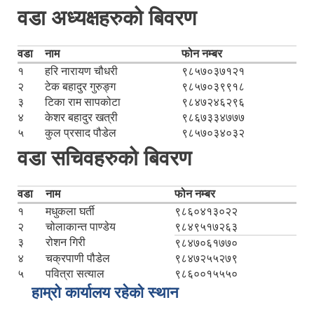
वडा अध्यक्षहरुको बिवरण
वडा
नाम
फोन नम्बर
१
हरि नारायण चौधरी
९८५७०३७१२१
२
टेक बहादुर गुरुङ्ग
९८५७०३९९१८
३
टिका राम सापकोटा
९८४७२४६२९६
४
केशर बहादुर खत्री
९८६७३३४७७७
५
कुल प्रसाद पौडेल
९८५७०३४०३२
वडा सचिवहरुको बिवरण
वडा
नाम
फोन नम्बर
१
मधुकला घर्ती
९८६०४१३०२२
२
चोलाकान्त पाण्डेय
९८४९५१७२६३
३
रोशन गिरी
९८४७०६१७७०
४
चक्रपाणी पौडेल
९८४७२५५२७९
५
पवित्रा सत्याल
९८६००१५५५०
हाम्रो कार्यालय रहेको स्थान