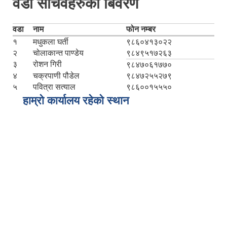
वडा सचिवहरुको बिवरण
वडा
नाम
फोन नम्बर
१
मधुकला घर्ती
९८६०४१३०२२
२
चोलाकान्त पाण्डेय
९८४९५१७२६३
३
रोशन गिरी
९८४७०६१७७०
४
चक्रपाणी पौडेल
९८४७२५५२७९
५
पवित्रा सत्याल
९८६००१५५५०
हाम्रो कार्यालय रहेको स्थान