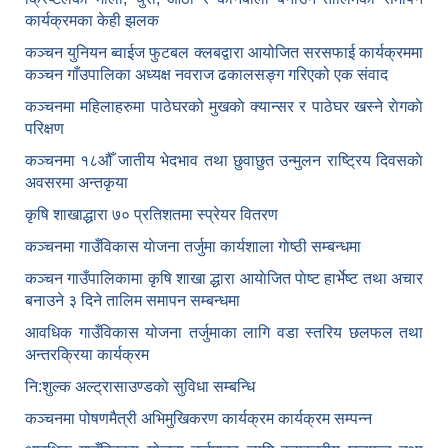
कार्यक्रमका केही झलक
कञ्चन युनियन ब्वाईज फुटबल क्लबद्वारा आयोजित सरसफाई कार्यक्रममा
कञ्चन गाँउपालिका अध्यक्ष नवराज ढकालसङ्ग गरिएको एक संवाद
कञ्‍चनमा महिलाहरुमा पाठेघरको मुखकाे क्यान्सर र पाठेघर खस्‍ने राेगकाे
परिक्षण
कञ्‍चनमा १८औँ जातीय भेदभाव तथा छुवाछुत उन्मुलन राष्ट्रिय दिवसकाे
अवसरमा अन्तकृया
कृषि शाखाद्धारा ७० प्रतिशतमा स्प्रेयर वितरण
कञ्‍चनमा गाउँविकास याेजना तर्जुमा कार्यशाला गाेष्ठी सम्बन्धमा
कञ्‍चन गाउँपालिकामा कृषि शाखा द्धारा आयाेजित पाेष्ट हार्भेष्ट तथा अचार
बनाउने ३ दिने तालिम समापन सम्बन्‍धमा
आवधिक गाउँविकास योजना तर्जुमाका लागि वडा स्तरिय छलफल तथा
अन्तरक्रिया कार्यक्रम
नि:शुल्क अल्ट्रासाउण्डकाे सुविधा सम्बन्धि
कञ्चनमा पोषणमैत्री अभिमुखिकरण कार्यक्रम कार्यक्रम सम्पन्न