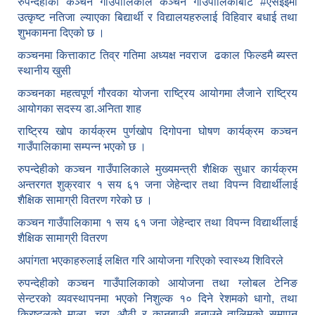
रुपन्देहीको कञ्चन गाउँपालिकाले कञ्चन गाउँपालिकाबाट
#एसइईमा
उत्कृष्ट नतिजा ल्याएका बिद्यार्थी र विद्यालयहरुलाई विहिवार बधाई तथा
शुभकामना दिएको छ ।
कञ्चनमा कित्ताकाट तिव्र गतिमा अध्यक्ष नवराज ढकाल फिल्डमै ब्यस्त
स्थानीय खुसी
कञ्चनका महत्वपूर्ण गौरवका योजना राष्ट्रिय आयोगमा लैजाने राष्ट्रिय
आयोगका सदस्य डा.अनिता शाह
राष्ट्रिय खोप कार्यक्रम पुर्णखोप दिगोपना घोषण कार्यक्रम कञ्‍चन
गाउँपालिकामा सम्पन्न भएको छ ।
रुपन्देहीको कञ्चन गाउँपालिकाले मुख्यमन्त्री शैक्षिक सुधार कार्यक्रम
अन्तरगत शुक्रवार १ सय ६१ जना जेहेन्दार तथा विपन्न विद्यार्थीलाई
शैक्षिक सामाग्री वितरण गरेको छ ।
कञ्चन गाउँपालिकामा १ सय ६१ जना जेहेन्दार तथा विपन्न विद्यार्थीलाई
शैक्षिक सामाग्री वितरण
अपांगता भएकाहरुलाई लक्षित गरि आयोजना गरिएको स्वास्थ्य शिविरले
रुपन्देहीको कञ्चन गाउँपालिकाको आयोजना तथा ग्लोबल टेनिङ
सेन्टरको व्यवस्थापनमा भएको निशुल्क १० दिने रेशमको धागो, तथा
क्रिष्टलको माला, चुरा, औठी र कानबाली बनाउने तालिमको समापन