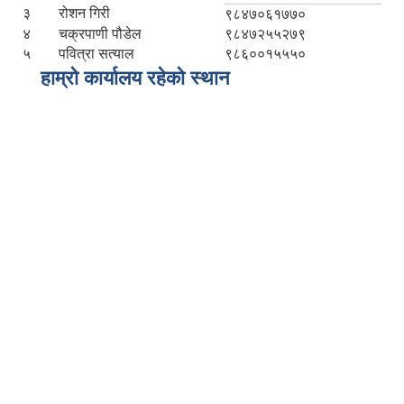
३
रोशन गिरी
९८४७०६१७७०
४
चक्रपाणी पौडेल
९८४७२५५२७९
५
पवित्रा सत्याल
९८६००१५५५०
हाम्रो कार्यालय रहेको स्थान