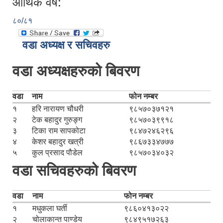
आर्थिक वर्ष:
८०/८१
वडा अध्यक्ष र सचिवहरु
वडा अध्यक्षहरुको बिवरण
वडा
नाम
फोन नम्बर
१
हरि नारायण चौधरी
९८५७०३७१२१
२
टेक बहादुर गुरुङ्ग
९८५७०३९९१८
३
टिका राम सापकोटा
९८४७२४६२९६
४
केशर बहादुर खत्री
९८६७३३४७७७
५
कुल प्रसाद पौडेल
९८५७०३४०३२
वडा सचिवहरुको बिवरण
वडा
नाम
फोन नम्बर
१
मधुकला घर्ती
९८६०४१३०२२
२
चोलाकान्त पाण्डेय
९८४९५१७२६३