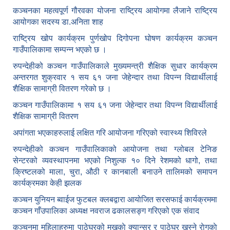
कञ्चनका महत्वपूर्ण गौरवका योजना राष्ट्रिय आयोगमा लैजाने राष्ट्रिय
आयोगका सदस्य डा.अनिता शाह
राष्ट्रिय खोप कार्यक्रम पुर्णखोप दिगोपना घोषण कार्यक्रम कञ्‍चन
गाउँपालिकामा सम्पन्न भएको छ ।
रुपन्देहीको कञ्चन गाउँपालिकाले मुख्यमन्त्री शैक्षिक सुधार कार्यक्रम
अन्तरगत शुक्रवार १ सय ६१ जना जेहेन्दार तथा विपन्न विद्यार्थीलाई
शैक्षिक सामाग्री वितरण गरेको छ ।
कञ्चन गाउँपालिकामा १ सय ६१ जना जेहेन्दार तथा विपन्न विद्यार्थीलाई
शैक्षिक सामाग्री वितरण
अपांगता भएकाहरुलाई लक्षित गरि आयोजना गरिएको स्वास्थ्य शिविरले
रुपन्देहीको कञ्चन गाउँपालिकाको आयोजना तथा ग्लोबल टेनिङ
सेन्टरको व्यवस्थापनमा भएको निशुल्क १० दिने रेशमको धागो, तथा
क्रिष्टलको माला, चुरा, औठी र कानबाली बनाउने तालिमको समापन
कार्यक्रमका केही झलक
कञ्चन युनियन ब्वाईज फुटबल क्लबद्वारा आयोजित सरसफाई कार्यक्रममा
कञ्चन गाँउपालिका अध्यक्ष नवराज ढकालसङ्ग गरिएको एक संवाद
कञ्‍चनमा महिलाहरुमा पाठेघरको मुखकाे क्यान्सर र पाठेघर खस्‍ने राेगकाे