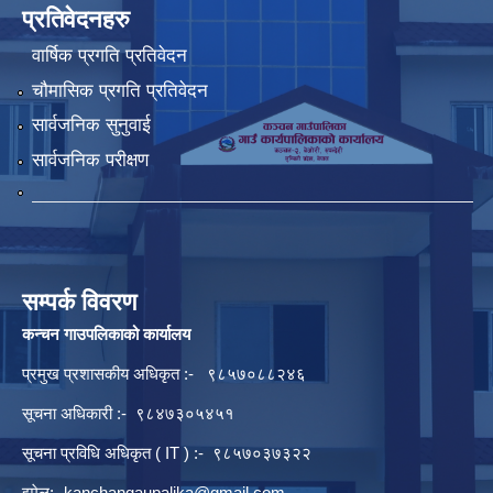
प्रतिवेदनहरु
वार्षिक प्रगति प्रतिवेदन
चौमासिक प्रगति प्रतिवेदन
सार्वजनिक सुनुवाई
सार्वजनिक परीक्षण
सम्पर्क विवरण
कन्चन गाउपलिकाको कार्यालय
प्रमुख प्रशासकीय अधिकृत :- ९८५७०८८२४६
सूचना अधिकारी :- ९८४७३०५४५१
सूचना प्रविधि अधिकृत ( IT ) :- ९८५७०३७३२२
इमेल:-
kanchangaupalika@gmail.com