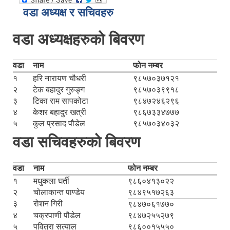
वडा अध्यक्ष र सचिवहरु
वडा अध्यक्षहरुको बिवरण
वडा
नाम
फोन नम्बर
१
हरि नारायण चौधरी
९८५७०३७१२१
२
टेक बहादुर गुरुङ्ग
९८५७०३९९१८
३
टिका राम सापकोटा
९८४७२४६२९६
४
केशर बहादुर खत्री
९८६७३३४७७७
५
कुल प्रसाद पौडेल
९८५७०३४०३२
वडा सचिवहरुको बिवरण
वडा
नाम
फोन नम्बर
१
मधुकला घर्ती
९८६०४१३०२२
२
चोलाकान्त पाण्डेय
९८४९५१७२६३
३
रोशन गिरी
९८४७०६१७७०
४
चक्रपाणी पौडेल
९८४७२५५२७९
५
पवित्रा सत्याल
९८६००१५५५०