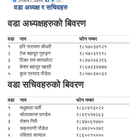
वडा अध्यक्ष र सचिवहरु
वडा अध्यक्षहरुको बिवरण
वडा
नाम
फोन नम्बर
१
हरि नारायण चौधरी
९८५७०३७१२१
२
टेक बहादुर गुरुङ्ग
९८५७०३९९१८
३
टिका राम सापकोटा
९८४७२४६२९६
४
केशर बहादुर खत्री
९८६७३३४७७७
५
कुल प्रसाद पौडेल
९८५७०३४०३२
वडा सचिवहरुको बिवरण
वडा
नाम
फोन नम्बर
१
मधुकला घर्ती
९८६०४१३०२२
२
चोलाकान्त पाण्डेय
९८४९५१७२६३
३
रोशन गिरी
९८४७०६१७७०
४
चक्रपाणी पौडेल
९८४७२५५२७९
५
पवित्रा सत्याल
९८६००१५५५०