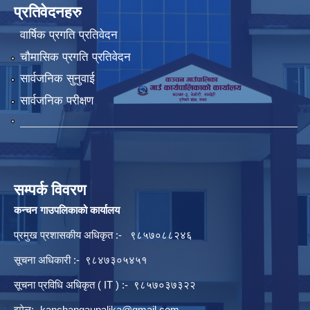
प्रतिवेदनहरु
वार्षिक प्रगति प्रतिवेदन
चौमासिक प्रगति प्रतिवेदन
सार्वजनिक सुनुवाई
सार्वजनिक परीक्षण
सम्पर्क विवरण
कन्चन गाउपलिकाको कार्यालय
प्रमुख प्रशासकीय अधिकृत :- ९८५७०८८२४६
सूचना अधिकारी :- ९८४७३०५४५१
सूचना प्रविधि अधिकृत ( IT ) :- ९८५७०३७३२२
इमेल:-
kanchangaupalika@gmail.com