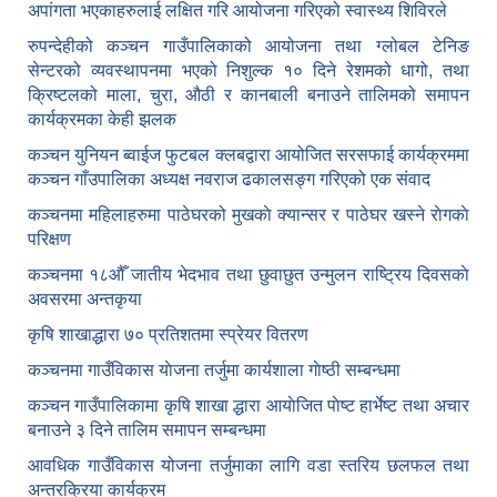
अपांगता भएकाहरुलाई लक्षित गरि आयोजना गरिएको स्वास्थ्य शिविरले
रुपन्देहीको कञ्चन गाउँपालिकाको आयोजना तथा ग्लोबल टेनिङ
सेन्टरको व्यवस्थापनमा भएको निशुल्क १० दिने रेशमको धागो, तथा
क्रिष्टलको माला, चुरा, औठी र कानबाली बनाउने तालिमको समापन
कार्यक्रमका केही झलक
कञ्चन युनियन ब्वाईज फुटबल क्लबद्वारा आयोजित सरसफाई कार्यक्रममा
कञ्चन गाँउपालिका अध्यक्ष नवराज ढकालसङ्ग गरिएको एक संवाद
कञ्‍चनमा महिलाहरुमा पाठेघरको मुखकाे क्यान्सर र पाठेघर खस्‍ने राेगकाे
परिक्षण
कञ्‍चनमा १८औँ जातीय भेदभाव तथा छुवाछुत उन्मुलन राष्ट्रिय दिवसकाे
अवसरमा अन्तकृया
कृषि शाखाद्धारा ७० प्रतिशतमा स्प्रेयर वितरण
कञ्‍चनमा गाउँविकास याेजना तर्जुमा कार्यशाला गाेष्ठी सम्बन्धमा
कञ्‍चन गाउँपालिकामा कृषि शाखा द्धारा आयाेजित पाेष्ट हार्भेष्ट तथा अचार
बनाउने ३ दिने तालिम समापन सम्बन्‍धमा
आवधिक गाउँविकास योजना तर्जुमाका लागि वडा स्तरिय छलफल तथा
अन्तरक्रिया कार्यक्रम