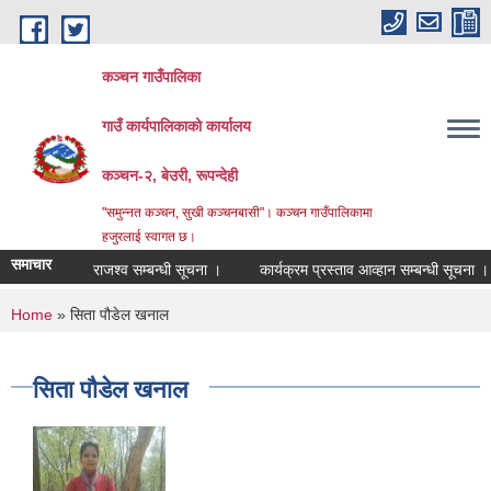
Skip to main content
कञ्चन गाउँपालिका
गाउँ कार्यपालिकाको कार्यालय
कञ्‍चन-२, बेउरी, रूपन्देही
"समुन्‍नत कञ्‍चन, सुखी कञ्‍चनबासी"। कञ्चन गाउँपालिकामा
हजुरलाई स्वागत छ।
समाचार
राजश्व सम्बन्धी सूचना ।
कार्यक्रम प्रस्ताव आव्हान सम्बन्धी सूचना ।
You are here
Home
» सिता पौडेल खनाल
सिता पौडेल खनाल