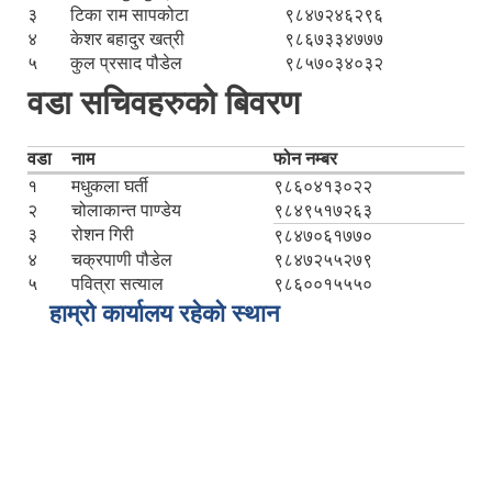
३
टिका राम सापकोटा
९८४७२४६२९६
४
केशर बहादुर खत्री
९८६७३३४७७७
५
कुल प्रसाद पौडेल
९८५७०३४०३२
वडा सचिवहरुको बिवरण
वडा
नाम
फोन नम्बर
१
मधुकला घर्ती
९८६०४१३०२२
२
चोलाकान्त पाण्डेय
९८४९५१७२६३
३
रोशन गिरी
९८४७०६१७७०
४
चक्रपाणी पौडेल
९८४७२५५२७९
५
पवित्रा सत्याल
९८६००१५५५०
हाम्रो कार्यालय रहेको स्थान