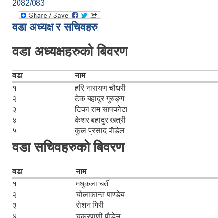
2082/083
वडा अध्यक्ष र सचिवहरु
वडा अध्यक्षहरुको बिवरण
वडा
नाम
१
हरि नारायण चौधरी
२
टेक बहादुर गुरुङ्ग
३
टिका राम सापकोटा
४
केशर बहादुर खत्री
५
कुल प्रसाद पौडेल
वडा सचिवहरुको बिवरण
वडा
नाम
१
मधुकला घर्ती
२
चोलाकान्त पाण्डेय
३
रोशन गिरी
४
चक्रपाणी पौडेल