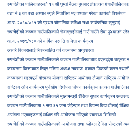
रुपन्देहीका पालिकाहरुको ११ औं घुम्ती बैठक बुधबार #कञ्चन #गाउँपालिक
वडा नं ३ का वडा अध्यक्ष ज्यूले निर्वाचित भए पश्चात गरेका कार्यको विश्लेषण
आ.व. २०८०/०८१ को प्रथम चौमासिक समिक्षा तथा सार्वजनिक सुनुवाई
रुपन्देहीको कञ्चन गाउँपालिकाले सेवाग्राहीलाई गाउँ गाउँमै सेवा पु¥याउने उद्
आ.व. २०७९/०८० को वार्षिक प्रगति समिक्षा कार्यक्रम
असारे विकासलाई निरुत्साहित गर्न कञ्चनमा अग्रशरता
रुपन्देहीको कञ्चन गाउँपालिकाले कञ्चन गाउँपालिकाबाट
#एसइईमा उत्कृष्ट 
कञ्चनमा कित्ताकाट तिव्र गतिमा अध्यक्ष नवराज ढकाल फिल्डमै ब्यस्त स्थान
कञ्चनका महत्वपूर्ण गौरवका योजना राष्ट्रिय आयोगमा लैजाने राष्ट्रिय आय
राष्ट्रिय खोप कार्यक्रम पुर्णखोप दिगोपना घोषण कार्यक्रम कञ्‍चन गाउँपालि
रुपन्देहीको कञ्चन गाउँपालिकाले मुख्यमन्त्री शैक्षिक सुधार कार्यक्रम अन्तर
कञ्चन गाउँपालिकामा १ सय ६१ जना जेहेन्दार तथा विपन्न विद्यार्थीलाई शैक्षि
अपांगता भएकाहरुलाई लक्षित गरि आयोजना गरिएको स्वास्थ्य शिविरले
रुपन्देहीको कञ्चन गाउँपालिकाको आयोजना तथा ग्लोबल टेनिङ सेन्टरको व्