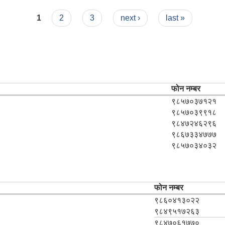
1
2
3
next ›
last »
फोन नम्बर
९८५७०३७१२१
९८५७०३९९१८
९८४७२४६२९६
९८६७३३४७७७
९८५७०३४०३२
फोन नम्बर
९८६०४१३०२२
९८४९५१७२६३
९८४७०६१७७०