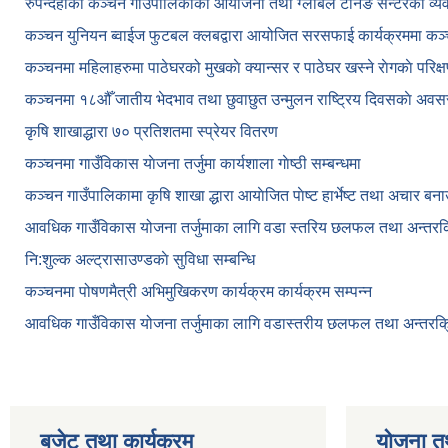
रुपन्देहीको कञ्चन गाउँपालिकाको आयोजना तथा ग्लोबल टेनिङ सेन्टरको व्
कञ्चन युनियन ब्वाईज फुटबल क्लबद्वारा आयोजित सरसफाई कार्यक्रममा कञ
कञ्‍चनमा महिलाहरुमा पाठेघरको मुखकाे क्यान्सर र पाठेघर खस्‍ने राेगकाे परिक्
कञ्‍चनमा १८औँ जातीय भेदभाव तथा छुवाछुत उन्मुलन राष्ट्रिय दिवसकाे अवस
कृषि शाखाद्धारा ७० प्रतिशतमा स्प्रेयर वितरण
कञ्‍चनमा गाउँविकास याेजना तर्जुमा कार्यशाला गाेष्ठी सम्बन्धमा
कञ्‍चन गाउँपालिकामा कृषि शाखा द्धारा आयाेजित पाेष्ट हार्भेष्ट तथा अचार बन
आवधिक गाउँविकास योजना तर्जुमाका लागि वडा स्तरिय छलफल तथा अन्तरक्र
नि:शुल्क अल्ट्रासाउण्डकाे सुविधा सम्बन्धि
कञ्चनमा पोषणमैत्री अभिमुखिकरण कार्यक्रम कार्यक्रम सम्पन्न
आवधिक गाउँविकास योजना तर्जुमाका लागि वडास्तरीय छलफल तथा अन्तरक्र
बजेट तथा कार्यक्रम
योजना त