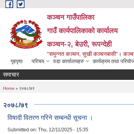
Skip to main content
कञ्चन गाउँपालिका
गाउँ कार्यपालिकाको कार्यालय
कञ्‍चन-२, बेउरी, रूपन्देही
"समुन्‍नत कञ्‍चन, सुखी कञ्‍चनबासी"। कञ्
गृहपृष्ठ
परिचय
वडा कार्यालयहरु
कार्यक्रम तथा परियो
समाचार
You are here
Home
» २०७८/७९
२०७८/७९
विषादी वितरण गरिने सम्बन्धी सूचना ।
Submitted on:
Thu, 12/11/2025 - 15:35