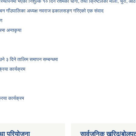
यवस्थापनमा भएको निशुल्क १० दिने रेशमको धागो, तथा क्रिष्टलको माला, चुरा,
्चन गाँउपालिका अध्यक्ष नवराज ढकालसङ्ग गरिएको एक संवाद
षण
रमा अन्तकृया
ाउने ३ दिने तालिम समापन सम्बन्‍धमा
िया कार्यक्रम
िया कार्यक्रम
था परियोजना
सार्वजनिक खरिद/बोलपत