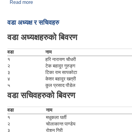
Read more
about विषादी वितरण गरिने सम्बन्धी सूचना ।
Pages
वडा अध्यक्ष र सचिवहरु
वडा अध्यक्षहरुको बिवरण
वडा
नाम
१
हरि नारायण चौधरी
२
टेक बहादुर गुरुङ्ग
३
टिका राम सापकोटा
४
केशर बहादुर खत्री
५
कुल प्रसाद पौडेल
वडा सचिवहरुको बिवरण
वडा
नाम
१
मधुकला घर्ती
२
चोलाकान्त पाण्डेय
३
रोशन गिरी