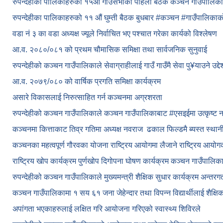
रुपन्देहीका पालिकाहरुको १५औं गाउँसभाको पहिलो बैठक कञ्चन गाउँपालि
रुपन्देहीका पालिकाहरुको ११ औं घुम्ती बैठक बुधबार #कञ्चन #गाउँपालिक
वडा नं ३ का वडा अध्यक्ष ज्यूले निर्वाचित भए पश्चात गरेका कार्यको विश्लेषण
आ.व. २०८०/०८१ को प्रथम चौमासिक समिक्षा तथा सार्वजनिक सुनुवाई
रुपन्देहीको कञ्चन गाउँपालिकाले सेवाग्राहीलाई गाउँ गाउँमै सेवा पु¥याउने उद्
आ.व. २०७९/०८० को वार्षिक प्रगति समिक्षा कार्यक्रम
असारे विकासलाई निरुत्साहित गर्न कञ्चनमा अग्रशरता
रुपन्देहीको कञ्चन गाउँपालिकाले कञ्चन गाउँपालिकाबाट
#एसइईमा उत्कृष्ट 
कञ्चनमा कित्ताकाट तिव्र गतिमा अध्यक्ष नवराज ढकाल फिल्डमै ब्यस्त स्थान
कञ्चनका महत्वपूर्ण गौरवका योजना राष्ट्रिय आयोगमा लैजाने राष्ट्रिय आय
राष्ट्रिय खोप कार्यक्रम पुर्णखोप दिगोपना घोषण कार्यक्रम कञ्‍चन गाउँपालि
रुपन्देहीको कञ्चन गाउँपालिकाले मुख्यमन्त्री शैक्षिक सुधार कार्यक्रम अन्तर
कञ्चन गाउँपालिकामा १ सय ६१ जना जेहेन्दार तथा विपन्न विद्यार्थीलाई शैक्षि
अपांगता भएकाहरुलाई लक्षित गरि आयोजना गरिएको स्वास्थ्य शिविरले