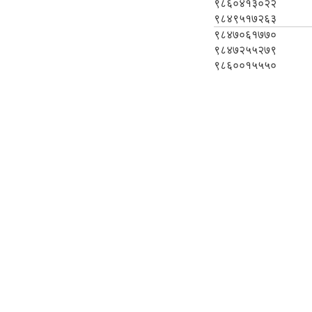
९८६०४१३०२२
९८४९५१७२६३
९८४७०६१७७०
९८४७२५५२७९
९८६००१५५५०