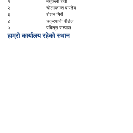
१
मधुकला घर्ती
२
चोलाकान्त पाण्डेय
३
रोशन गिरी
४
चक्रपाणी पौडेल
५
पवित्रा सत्याल
हाम्रो कार्यालय रहेको स्थान