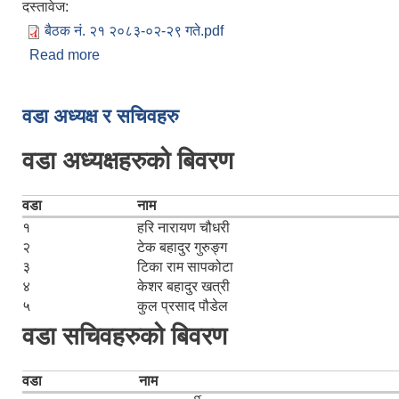
दस्तावेज:
बैठक नं. २१ २०८३-०२-२९ गते.pdf
Read more
about बैठक नं. २१ २०८३ जेठ २९
Pages
वडा अध्यक्ष र सचिवहरु
वडा अध्यक्षहरुको बिवरण
वडा
नाम
१
हरि नारायण चौधरी
२
टेक बहादुर गुरुङ्ग
३
टिका राम सापकोटा
४
केशर बहादुर खत्री
५
कुल प्रसाद पौडेल
वडा सचिवहरुको बिवरण
वडा
नाम