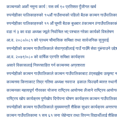
कञ्चनको अर्को नमुना कार्य : यस वर्ष ९० प्रतिशत पुँजीगत खर्च
रुपन्देहीका पालिकाहरुको १५औं गाउँसभाको पहिलो बैठक कञ्चन गाउँपालि
रुपन्देहीका पालिकाहरुको ११ औं घुम्ती बैठक बुधबार #कञ्चन #गाउँपालिक
वडा नं ३ का वडा अध्यक्ष ज्यूले निर्वाचित भए पश्चात गरेका कार्यको विश्लेषण
आ.व. २०८०/०८१ को प्रथम चौमासिक समिक्षा तथा सार्वजनिक सुनुवाई
रुपन्देहीको कञ्चन गाउँपालिकाले सेवाग्राहीलाई गाउँ गाउँमै सेवा पु¥याउने उद्
आ.व. २०७९/०८० को वार्षिक प्रगति समिक्षा कार्यक्रम
असारे विकासलाई निरुत्साहित गर्न कञ्चनमा अग्रशरता
रुपन्देहीको कञ्चन गाउँपालिकाले कञ्चन गाउँपालिकाबाट
#एसइईमा उत्कृष्ट 
कञ्चनमा कित्ताकाट तिव्र गतिमा अध्यक्ष नवराज ढकाल फिल्डमै ब्यस्त स्थान
कञ्चनका महत्वपूर्ण गौरवका योजना राष्ट्रिय आयोगमा लैजाने राष्ट्रिय आय
राष्ट्रिय खोप कार्यक्रम पुर्णखोप दिगोपना घोषण कार्यक्रम कञ्‍चन गाउँपालि
रुपन्देहीको कञ्चन गाउँपालिकाले मुख्यमन्त्री शैक्षिक सुधार कार्यक्रम अन्तर
कञ्चन गाउँपालिकामा १ सय ६१ जना जेहेन्दार तथा विपन्न विद्यार्थीलाई शैक्षि