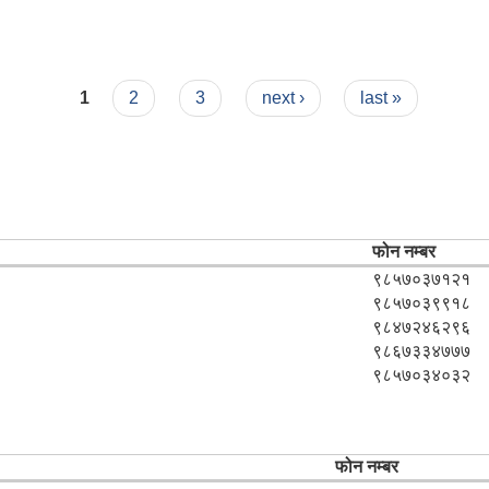
1
2
3
next ›
last »
फोन नम्बर
९८५७०३७१२१
९८५७०३९९१८
९८४७२४६२९६
९८६७३३४७७७
९८५७०३४०३२
फोन नम्बर