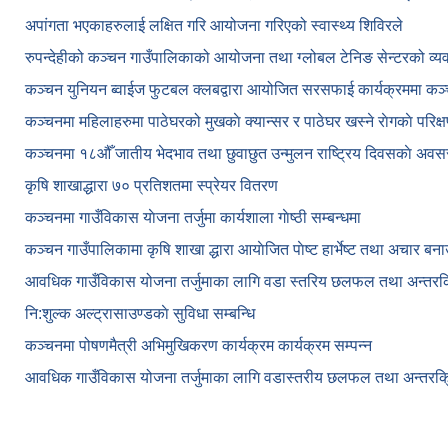
अपांगता भएकाहरुलाई लक्षित गरि आयोजना गरिएको स्वास्थ्य शिविरले
रुपन्देहीको कञ्चन गाउँपालिकाको आयोजना तथा ग्लोबल टेनिङ सेन्टरको व्
कञ्चन युनियन ब्वाईज फुटबल क्लबद्वारा आयोजित सरसफाई कार्यक्रममा कञ
कञ्‍चनमा महिलाहरुमा पाठेघरको मुखकाे क्यान्सर र पाठेघर खस्‍ने राेगकाे परिक्
कञ्‍चनमा १८औँ जातीय भेदभाव तथा छुवाछुत उन्मुलन राष्ट्रिय दिवसकाे अवस
कृषि शाखाद्धारा ७० प्रतिशतमा स्प्रेयर वितरण
कञ्‍चनमा गाउँविकास याेजना तर्जुमा कार्यशाला गाेष्ठी सम्बन्धमा
कञ्‍चन गाउँपालिकामा कृषि शाखा द्धारा आयाेजित पाेष्ट हार्भेष्ट तथा अचार बन
आवधिक गाउँविकास योजना तर्जुमाका लागि वडा स्तरिय छलफल तथा अन्तरक्र
नि:शुल्क अल्ट्रासाउण्डकाे सुविधा सम्बन्धि
कञ्चनमा पोषणमैत्री अभिमुखिकरण कार्यक्रम कार्यक्रम सम्पन्न
आवधिक गाउँविकास योजना तर्जुमाका लागि वडास्तरीय छलफल तथा अन्तरक्र