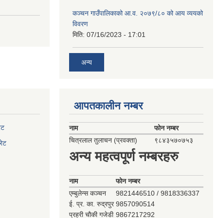
कञ्‍चन गाउँपालिकाको आ.व. २०७९/८० को आय व्ययको
विवरण
मिति:
07/16/2023 - 17:01
अन्य
आपतकालीन नम्बर
ेट
नाम
फोन नम्बर
चित्रलाल तुलाचन (प्रवक्ता)
९८४३५७०७५३
रेट
अन्य महत्वपूर्ण नम्बरहरु
नाम
फोन नम्बर
एम्बुलेन्स कञ्‍चन
9821446510 / 9818336337
ई. प्र. का. रुद्रपुर
9857090514
प्रहरी चौकी गजेडी
9867217292