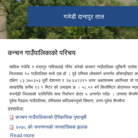
कर्मा टसी छु लिङ गुम्बा
गजेडी दानापुर ताल
कन्चन गाउँपालिकाको परिचय
साविक गजेडि र रुद्रपुर गाविसलाई गाँभेर बनेको कञ्चन गाउँपालिका लुम्बिनी प्रदेश अन
जिल्लाका १० गाउँपालिका मध्ये एक हो । पूर्व पश्चिम लोकमार्ग अन्तर्गत बाँसगढीबाट
दक्षिण ८३.२७०३५३ पूर्वी देशान्तर र २७.६४२२९१ उत्तर अक्षांशसम्म अवस्थित यो गाउ
सतहदेखि करीब ९२.१ मिटर को उचाइमा छ । ५८.५१ बर्ग किलोमिटर क्षेत्रफल भएको
रुपन्देही जिल्लाको प्रतिनिधि सभा निर्वाचन क्षेत्र ५ अन्तर्गत पर्दछ । उत्तरमा सैना
पूर्वमा गैडहवा गाउँपालिका, पश्चिममा कपिलबस्तुको सिमाना, उत्तर-पूर्वमा सैनामैना
दस्तावेज:
कञ्चन गाउँपालिकाको ऐतिहासिक पृष्ठभूमी
२०७८ काे जनगणनकाे जनसांख्यिक झलक
Read more
about कन्चन गाउँपालिकाको परिचय