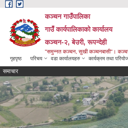
Skip to main content
कञ्चन गाउँपालिका
गाउँ कार्यपालिकाको कार्यालय
कञ्‍चन-२, बेउरी, रूपन्देही
"समुन्‍नत कञ्‍चन, सुखी कञ्‍चनबासी"। कञ्
गृहपृष्ठ
परिचय
वडा कार्यालयहरु
कार्यक्रम तथा परियो
समाचार