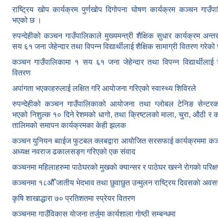
राष्ट्रिय खोप कार्यक्रम पुर्णखोप दिगोपना घोषण कार्यक्रम कञ्‍चन गाउँप
भएको छ ।
रुपन्देहीको कञ्चन गाउँपालिकाले मुख्यमन्त्री शैक्षिक सुधार कार्यक्रम अन्
सय ६१ जना जेहेन्दार तथा विपन्न विद्यार्थीलाई शैक्षिक सामाग्री वितरण गरेको
कञ्चन गाउँपालिकामा १ सय ६१ जना जेहेन्दार तथा विपन्न विद्यार्थीलाई शै
वितरण
अपांगता भएकाहरुलाई लक्षित गरि आयोजना गरिएको स्वास्थ्य शिविरले
रुपन्देहीको कञ्चन गाउँपालिकाको आयोजना तथा ग्लोबल टेनिङ सेन्टरको
भएको निशुल्क १० दिने रेशमको धागो, तथा क्रिष्टलको माला, चुरा, औठी र 
तालिमको समापन कार्यक्रमका केही झलक
कञ्चन युनियन ब्वाईज फुटबल क्लबद्वारा आयोजित सरसफाई कार्यक्रममा कञ
अध्यक्ष नवराज ढकालसङ्ग गरिएको एक संवाद
कञ्‍चनमा महिलाहरुमा पाठेघरको मुखकाे क्यान्सर र पाठेघर खस्‍ने राेगकाे परिक्
कञ्‍चनमा १८औँ जातीय भेदभाव तथा छुवाछुत उन्मुलन राष्ट्रिय दिवसकाे अवस
कृषि शाखाद्धारा ७० प्रतिशतमा स्प्रेयर वितरण
कञ्‍चनमा गाउँविकास याेजना तर्जुमा कार्यशाला गाेष्ठी सम्बन्धमा