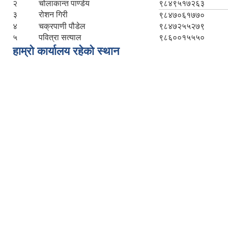
२
चोलाकान्त पाण्डेय
९८४९५१७२६३
३
रोशन गिरी
९८४७०६१७७०
४
चक्रपाणी पौडेल
९८४७२५५२७९
५
पवित्रा सत्याल
९८६००१५५५०
हाम्रो कार्यालय रहेको स्थान