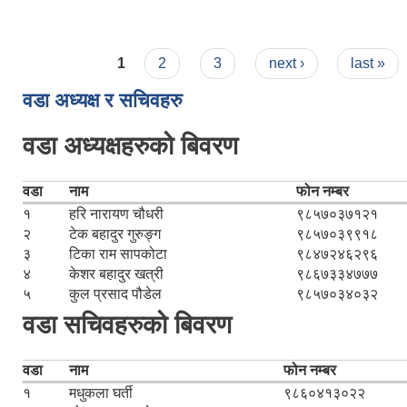
Pages
1
2
3
next ›
last »
वडा अध्यक्ष र सचिवहरु
वडा अध्यक्षहरुको बिवरण
वडा
नाम
फोन नम्बर
१
हरि नारायण चौधरी
९८५७०३७१२१
२
टेक बहादुर गुरुङ्ग
९८५७०३९९१८
३
टिका राम सापकोटा
९८४७२४६२९६
४
केशर बहादुर खत्री
९८६७३३४७७७
५
कुल प्रसाद पौडेल
९८५७०३४०३२
वडा सचिवहरुको बिवरण
वडा
नाम
फोन नम्बर
१
मधुकला घर्ती
९८६०४१३०२२