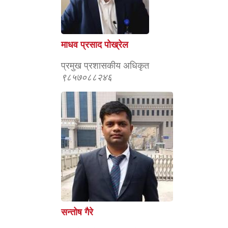
माधव प्रसाद पोख्रेल
प्रमुख प्रशासकीय अधिकृत
९८५७०८८२४६
सन्तोष गैरे