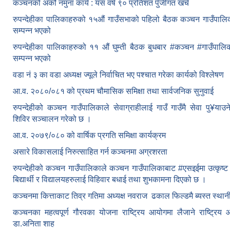
कञ्चनको अर्को नमुना कार्य : यस वर्ष ९० प्रतिशत पुँजीगत खर्च
रुपन्देहीका पालिकाहरुको १५औं गाउँसभाको पहिलो बैठक कञ्चन गाउँपाल
सम्पन्न भएको
रुपन्देहीका पालिकाहरुको ११ औं घुम्ती बैठक बुधबार #कञ्चन #गाउँपा
सम्पन्न भएको
वडा नं ३ का वडा अध्यक्ष ज्यूले निर्वाचित भए पश्चात गरेका कार्यको विश्लेषण
आ.व. २०८०/०८१ को प्रथम चौमासिक समिक्षा तथा सार्वजनिक सुनुवाई
रुपन्देहीको कञ्चन गाउँपालिकाले सेवाग्राहीलाई गाउँ गाउँमै सेवा पु¥याउने उ
शिविर सञ्चालन गरेको छ ।
आ.व. २०७९/०८० को वार्षिक प्रगति समिक्षा कार्यक्रम
असारे विकासलाई निरुत्साहित गर्न कञ्चनमा अग्रशरता
रुपन्देहीको कञ्चन गाउँपालिकाले कञ्चन गाउँपालिकाबाट
#एसइईमा उत्कृष्ट
बिद्यार्थी र विद्यालयहरुलाई विहिवार बधाई तथा शुभकामना दिएको छ ।
कञ्चनमा कित्ताकाट तिव्र गतिमा अध्यक्ष नवराज ढकाल फिल्डमै ब्यस्त स्थान
कञ्चनका महत्वपूर्ण गौरवका योजना राष्ट्रिय आयोगमा लैजाने राष्ट्रि
डा.अनिता शाह