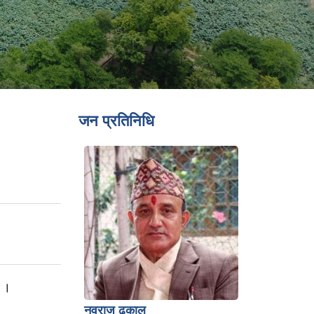
जन प्रतिनिधि
ा ।
नवराज ढकाल