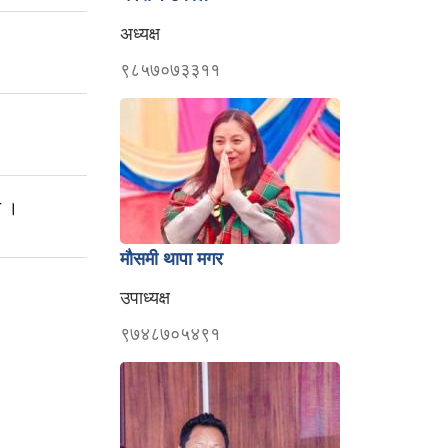
अध्यक्ष
९८५७०७३३११
ा ।
मौसमी थापा मगर
उपाध्यक्ष
९७४८७०५४९१